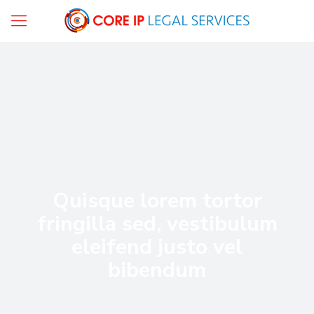
Quisque lorem tortor
fringilla sed, vestibulum
eleifend justo vel
bibendum