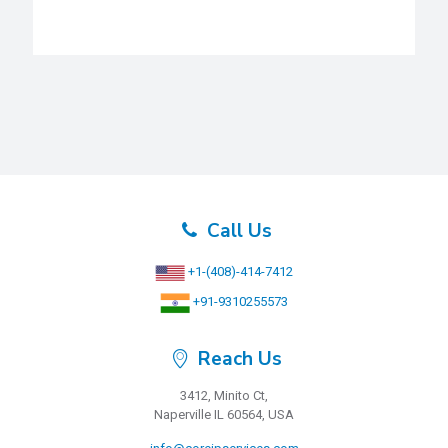
Call Us
+1-(408)-414-7412
+91-9310255573
Reach Us
3412, Minito Ct,
Naperville IL 60564, USA